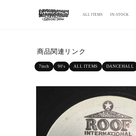
Skip to c
ontent
ALL ITEMS
IN-STOCK
商品関連リンク
7inch
90's
ALL ITEMS
DANCEHALL
Skip to p
roduct in
formatio
n