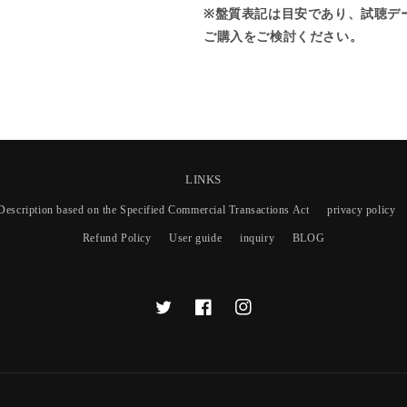
/
/
※盤質表記は目安であり、試聴デ
W
W
ご購入をご検討ください。
A
A
N
N
T
T
Y
Y
O
O
U
U
R
R
B
B
LINKS
O
O
Description based on the Specified Commercial Transactions Act
privacy policy
D
D
Y
Y
Refund Policy
User guide
inquiry
BLOG
T
F
I
w
a
n
i
c
s
t
e
t
t
b
a