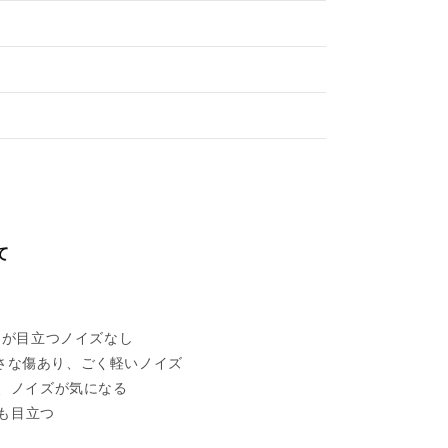
て
れあるが目立つノイズなし
い擦れ、小さな傷あり、ごく軽いノイズ
目立ち、ノイズが気になる
ズも目立つ