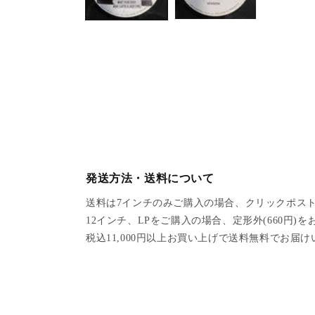
a
1
i
n
m
o
d
a
l
発送方法・送料について
送料は7インチのみご購入の場合、クリックポスト
12インチ、LPをご購入の場合、定形外(660円)
税込11,000円以上お買い上げで送料無料でお届