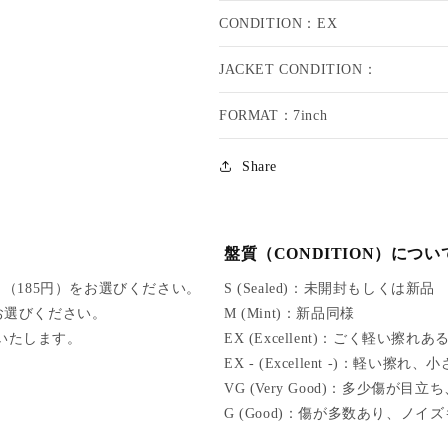
N
N
CONDITION：EX
Y
Y
C
C
JACKET CONDITION：
U
U
R
R
T
T
FORMAT：7inch
I
I
S
S
Share
&
&
a
a
m
m
p;
p;
盤質（CONDITION）につい
J
J
I
I
（185円）をお選びください。
S (Sealed)：未開封もしくは新品
G
G
をお選びください。
M (Mint)：新品同様
S
S
けいたします。
EX (Excellent)：ごく軽い擦
Y
Y
EX - (Excellent -)：軽
K
K
I
I
VG (Very Good)：多少傷が
N
N
G (Good)：傷が多数あり、ノイ
G
G