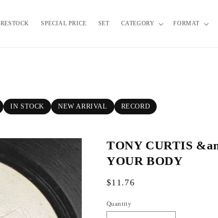
RESTOCK
SPECIAL PRICE
SET
CATEGORY
FORMAT
IN STOCK
NEW ARRIVAL
RECORD
TONY CURTIS &am
YOUR BODY
R
$11.76
e
Quantity
g