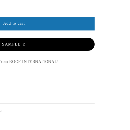
Add to cart
SAMPLE ♫
 from ROOF INTERNATIONAL!
L