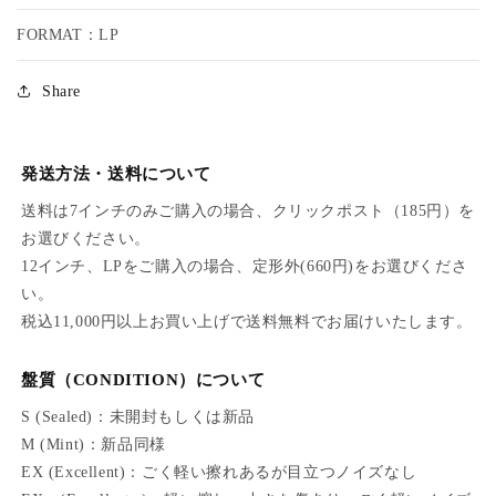
R
R
FORMAT：LP
I
I
T
T
E
E
Share
発送方法・送料について
送料は7インチのみご購入の場合、クリックポスト（185円）を
お選びください。
12インチ、LPをご購入の場合、定形外(660円)をお選びくださ
い。
税込11,000円以上お買い上げで送料無料でお届けいたします。
盤質（CONDITION）について
S (Sealed)：未開封もしくは新品
M (Mint)：新品同様
EX (Excellent)：ごく軽い擦れあるが目立つノイズなし