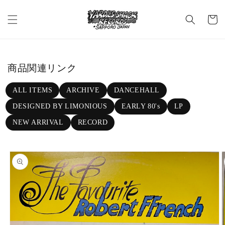
Skip to c
C
ontent
a
rt
商品関連リンク
ALL ITEMS
ARCHIVE
DANCEHALL
DESIGNED BY LIMONIOUS
EARLY 80's
LP
NEW ARRIVAL
RECORD
Skip to p
roduct in
formatio
n