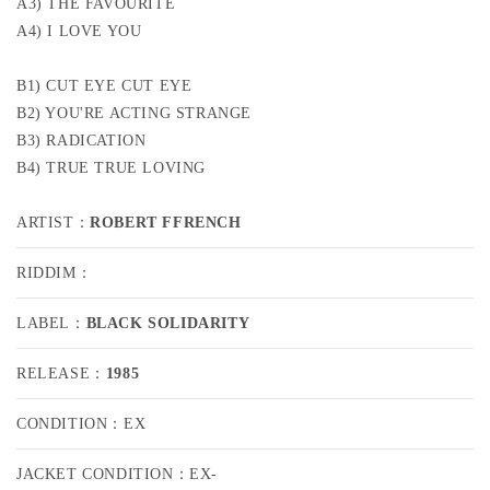
R
R
A3) THE FAVOURITE
O
O
A4) I LOVE YOU
B
B
E
E
B1) CUT EYE CUT EYE
R
R
B2) YOU'RE ACTING STRANGE
T
T
F
F
B3) RADICATION
F
F
B4) TRUE TRUE LOVING
R
R
E
E
ARTIST：
ROBERT FFRENCH
N
N
C
C
RIDDIM：
H
H
/
/
T
T
LABEL：
BLACK SOLIDARITY
H
H
E
E
RELEASE：
1985
F
F
A
A
CONDITION：EX
V
V
O
O
JACKET CONDITION：EX-
U
U