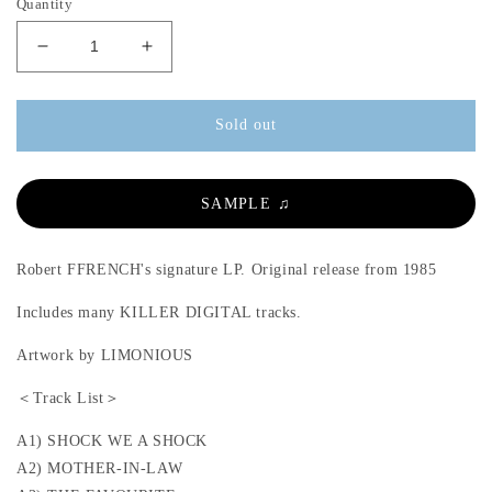
Quantity
g
m
o
o
u
d
d
D
I
l
a
a
e
n
l
l
a
c
c
r
r
r
Sold out
p
e
e
r
a
a
s
s
i
SAMPLE ♫
e
e
c
q
q
e
u
u
Robert FFRENCH's signature LP. Original release from 1985
a
a
n
n
Includes many KILLER DIGITAL tracks.
t
t
i
i
Artwork by LIMONIOUS
t
t
＜Track List＞
y
y
f
f
A1) SHOCK WE A SHOCK
o
o
A2) MOTHER-IN-LAW
r
r