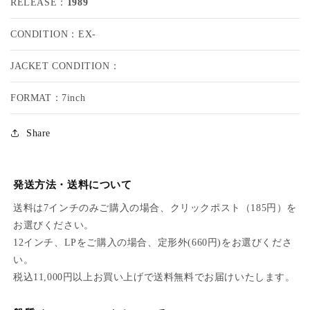
RELEASE：
1989
N
N
J
J
CONDITION：EX-
A
A
M
M
A
A
JACKET CONDITION：
N
N
/
/
FORMAT：7inch
H
H
O
O
Share
R
R
T
T
I
I
C
C
発送方法・送料について
A
A
送料は7インチのみご購入の場合、クリックポスト（185円）を
L
L
D
D
お選びください。
O
O
12インチ、LPをご購入の場合、定形外(660円)をお選びくださ
N
N
い。
税込11,000円以上お買い上げで送料無料でお届けいたします。