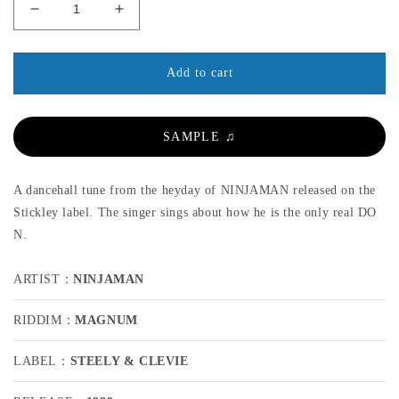
u
d
d
D
I
l
a
a
e
n
l
l
a
c
c
r
r
r
Add to cart
p
e
e
r
a
a
s
s
i
SAMPLE ♫
e
e
c
q
q
e
u
u
A dancehall tune from the heyday of NINJAMAN released on the
a
a
Stickley label. The singer sings about how he is the only real DO
n
n
N.
t
t
i
i
t
t
ARTIST：
NINJAMAN
y
y
f
f
RIDDIM：
MAGNUM
o
o
r
r
LABEL：
STEELY & CLEVIE
N
N
I
I