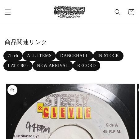
Skip to c
C
ontent
a
rt
商品関連リンク
7inch
ALL ITEMS
DANCEHALL
IN STOCK
LATE 80's
NEW ARRIVAL
RECORD
Skip to p
roduct in
formatio
n