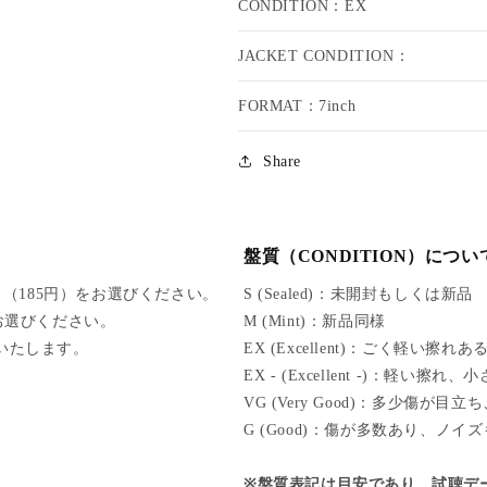
CONDITION：EX
Y
Y
S
S
JACKET CONDITION：
M
M
A
A
FORMAT：7inch
R
R
T
T
/
/
Share
B
B
A
A
D
D
N
N
盤質（CONDITION）につい
E
E
（185円）をお選びください。
S (Sealed)：未開封もしくは新品
S
S
S
S
をお選びください。
M (Mint)：新品同様
N
N
けいたします。
EX (Excellent)：ごく軽い擦
U
U
EX - (Excellent -)：軽
H
H
VG (Very Good)：多少傷が
P
P
G (Good)：傷が多数あり、ノイ
A
A
Y
Y
※盤質表記は目安であり、試聴デ