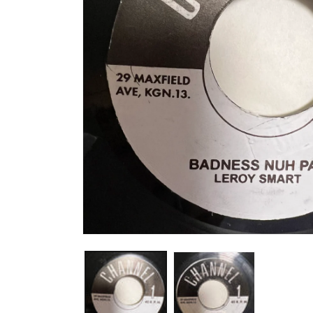
O
p
e
n
m
e
d
i