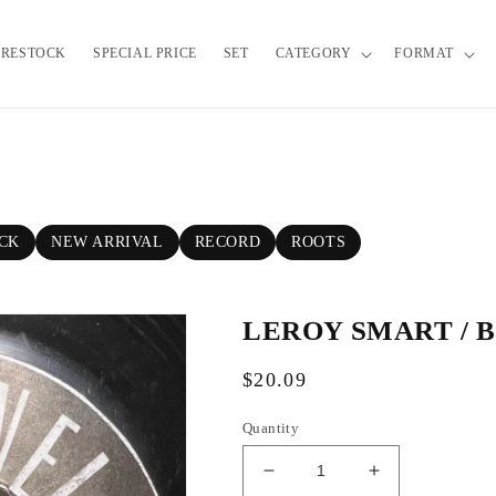
RESTOCK
SPECIAL PRICE
SET
CATEGORY
FORMAT
OCK
NEW ARRIVAL
RECORD
ROOTS
LEROY SMART / 
R
$20.09
e
Quantity
g
u
D
I