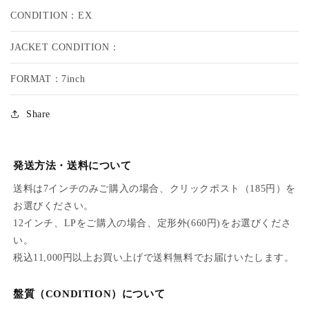
I
I
CONDITION：EX
N
N
G
G
JACKET CONDITION：
K
K
/
/
FORMAT：7inch
S
S
T
T
A
A
Share
N
N
C
C
E
E
発送方法・送料について
-
-
S
S
送料は7インチのみご購入の場合、クリックポスト（185円）を
U
U
お選びください。
P
P
12インチ、LPをご購入の場合、定形外(660円)をお選びくださ
E
E
R
R
い。
B
B
税込11,000円以上お買い上げで送料無料でお届けいたします。
L
L
A
A
盤質（CONDITION）について
C
C