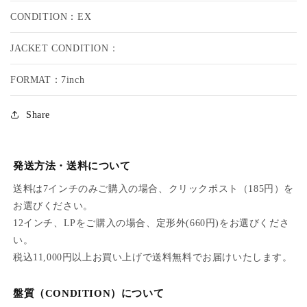
H
H
CONDITION：EX
N
N
N
N
JACKET CONDITION：
Y
Y
O
O
S
S
FORMAT：7inch
B
B
O
O
Share
U
U
R
R
N
N
E
E
発送方法・送料について
/
/
送料は7インチのみご購入の場合、クリックポスト（185円）を
N
N
お選びください。
I
I
G
G
12インチ、LPをご購入の場合、定形外(660円)をお選びくださ
H
H
い。
T
T
税込11,000円以上お買い上げで送料無料でお届けいたします。
F
F
A
A
盤質（CONDITION）について
L
L