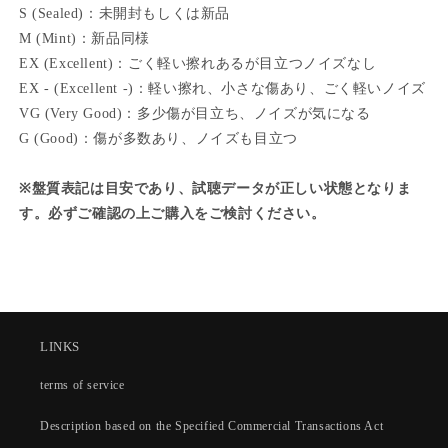
L
L
S (Sealed)：未開封もしくは新品
M (Mint)：新品同様
EX (Excellent)：ごく軽い擦れあるが目立つノイズなし
EX - (Excellent -)：軽い擦れ、小さな傷あり、ごく軽いノイズ
VG (Very Good)：多少傷が目立ち、ノイズが気になる
G (Good)：傷が多数あり、ノイズも目立つ
※盤質表記は目安であり、試聴データが正しい状態となりま
す。必ずご確認の上ご購入をご検討ください。
LINKS
terms of service
Description based on the Specified Commercial Transactions Act