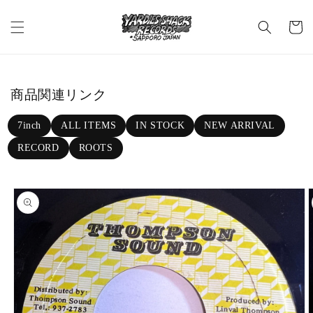
Skip to c
C
ontent
a
rt
商品関連リンク
7inch
ALL ITEMS
IN STOCK
NEW ARRIVAL
RECORD
ROOTS
Skip to p
roduct in
formatio
n