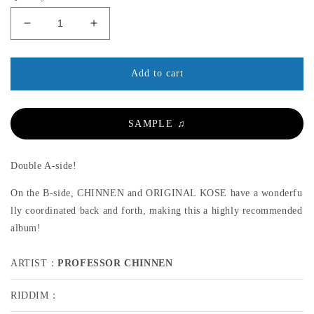
g
d
d
u
a
a
l
D
I
l
l
e
n
a
c
c
r
r
r
Add to cart
p
e
e
r
a
a
s
s
i
SAMPLE ♫
e
e
c
q
q
e
u
u
Double A-side!
a
a
n
n
On the B-side, CHINNEN and ORIGINAL KOSE have a wonderfu
t
t
lly coordinated back and forth, making this a highly recommended
i
i
album!
t
t
y
y
ARTIST：
f
PROFESSOR CHINNEN
f
o
o
r
r
RIDDIM：
G
G