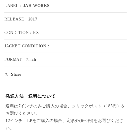
A
A
LABEL：
JAH WORKS
P
P
P
P
RELEASE：
2017
Y
Y
R
R
CONDITION：EX
A
A
N
N
JACKET CONDITION：
K
K
S
S
/
/
FORMAT：7inch
L
L
O
O
Share
V
V
E
E
M
M
E
E
発送方法・送料について
S
S
送料は7インチのみご購入の場合、クリックポスト（185円）を
O
O
お選びください。
-
-
P
P
12インチ、LPをご購入の場合、定形外(660円)をお選びくださ
r
r
い。