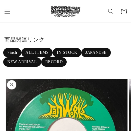
Skip to c
C
ontent
a
rt
商品関連リンク
7inch
ALL ITEMS
IN STOCK
JAPANESE
NEW ARRIVAL
RECORD
Skip to p
roduct in
formatio
n