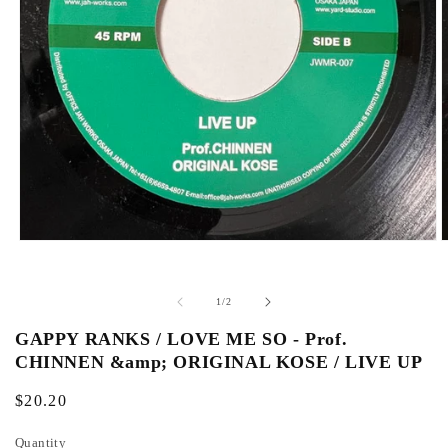
O
p
p
e
e
n
n
o
1
/
2
m
f
e
e
GAPPY RANKS / LOVE ME SO - Prof.
d
d
i
i
CHINNEN &amp; ORIGINAL KOSE / LIVE UP
a
a
1
2
i
i
R
$20.20
n
n
e
m
Quantity
o
o