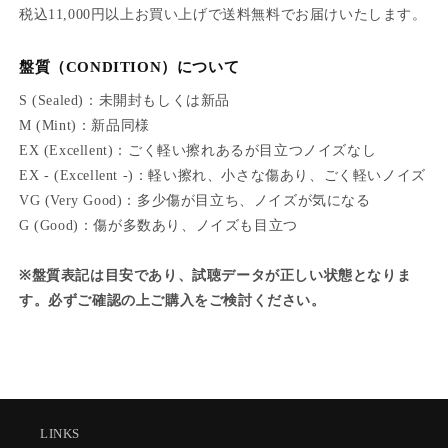
o
o
税込11,000円以上お買い上げで送料無料でお届けいたします。
f.
f.
C
C
盤質（CONDITION）について
H
H
I
I
S (Sealed)：未開封もしくは新品
N
N
M (Mint)：新品同様
N
N
EX (Excellent)：ごく軽い擦れあるが目立つノイズなし
E
E
N
N
EX - (Excellent -)：軽い擦れ、小さな傷あり、ごく軽いノイズ
&
&
VG (Very Good)：多少傷が目立ち、ノイズが気になる
a
a
G (Good)：傷が多数あり、ノイズも目立つ
m
m
p;
p;
※盤質表記は目安であり、試聴データが正しい状態となりま
O
O
R
R
す。必ずご確認の上ご購入をご検討ください。
I
I
G
G
I
I
N
N
A
A
L
L
LINKS
K
K