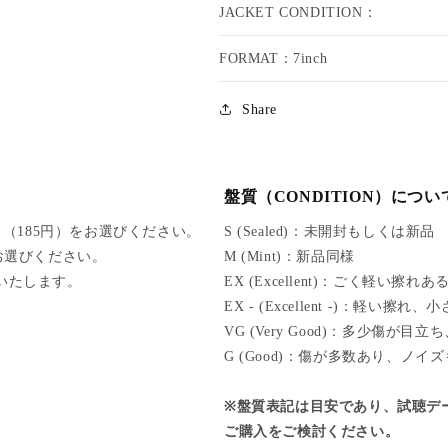
JACKET CONDITION：
C
C
O
O
FORMAT：7inch
B
B
A
A
N
N
Share
T
T
O
O
N
N
/
/
盤質（CONDITION）につい
W
W
O
O
（185円）をお選びください。
S (Sealed)：未開封もしくは新品
R
R
をお選びください。
M (Mint)：新品同様
K
K
けいたします。
EX (Excellent)：ごく軽い擦
I
I
EX - (Excellent -)：軽
T
T
VG (Very Good)：多少傷が
O
O
U
U
G (Good)：傷が多数あり、ノイ
T
T
※盤質表記は目安であり、試聴デ
ご購入をご検討ください。