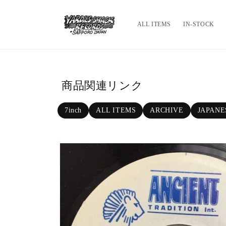
Skip to c
ontent
ALL ITEMS
IN-STOCK
商品関連リンク
7inch
ALL ITEMS
ARCHIVE
JAPANE
Skip to p
roduct in
formatio
n