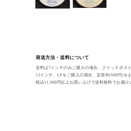
a
1
i
n
m
o
d
a
l
発送方法・送料について
送料は7インチのみご購入の場合、クリックポスト
12インチ、LPをご購入の場合、定形外(660円)
税込11,000円以上お買い上げで送料無料でお届