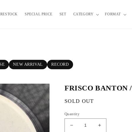
RESTOCK
SPECIAL PRICE
SET
CATEGORY
FORMAT
SE
NEW ARRIVAL
RECORD
FRISCO BANTON 
R
SOLD OUT
e
Quantity
g
u
D
I