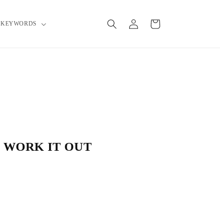
L
o
C
g
a
KEYWORDS
i
rt
n
/ WORK IT OUT