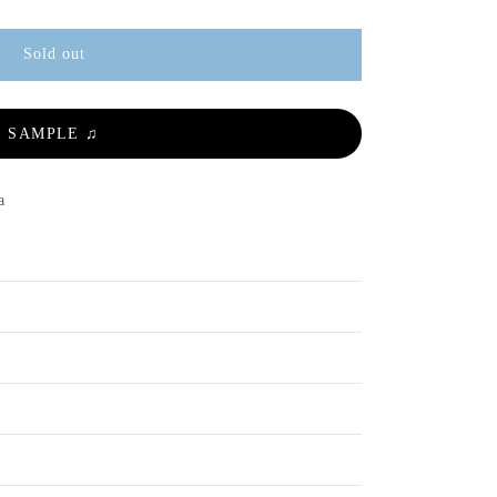
Sold out
SAMPLE ♫
a