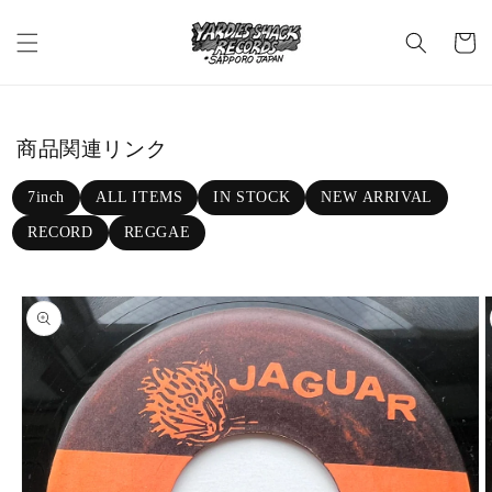
Skip to c
C
ontent
a
rt
商品関連リンク
7inch
ALL ITEMS
IN STOCK
NEW ARRIVAL
RECORD
REGGAE
Skip to p
roduct in
formatio
n