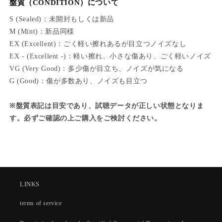
R
R
盤質（CONDITION）について
Y
Y
S (Sealed)：未開封もしくは新品
M (Mint)：新品同様
EX (Excellent)：ごく軽い擦れあるが目立つノイズなし
EX - (Excellent -)：軽い擦れ、小さな傷あり、ごく軽いノイズ
VG (Very Good)：多少傷が目立ち、ノイズが気になる
G (Good)：傷が多数あり、ノイズも目立つ
※盤質表記は目安であり、試聴データが正しい状態となりま
す。必ずご確認の上ご購入をご検討ください。
LINKS
terms of service