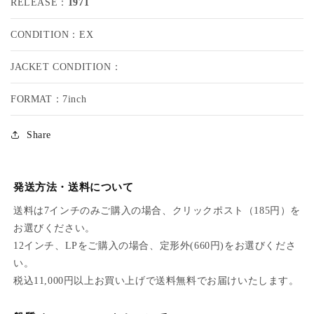
RELEASE：
1971
N
N
N
N
CONDITION：EX
I
I
S
S
A
A
JACKET CONDITION：
L
L
C
C
FORMAT：7inch
A
A
P
P
Share
O
O
N
N
E
E
/
/
発送方法・送料について
R
R
送料は7インチのみご購入の場合、クリックポスト（185円）を
I
I
P
P
お選びください。
E
E
12インチ、LPをご購入の場合、定形外(660円)をお選びくださ
C
C
い。
H
H
税込11,000円以上お買い上げで送料無料でお届けいたします。
E
E
R
R