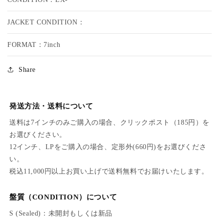
J
J
U
U
JACKET CONDITION：
B
B
A
A
FORMAT：7inch
N
N
T
T
O
O
Share
N
N
/
/
M
M
発送方法・送料について
A
A
S
S
送料は7インチのみご購入の場合、クリックポスト（185円）を
S
S
お選びください。
M
M
12インチ、LPをご購入の場合、定形外(660円)をお選びくださ
U
U
D
D
い。
E
E
税込11,000円以上お買い上げで送料無料でお届けいたします。
R
R
E
E
盤質（CONDITION）について
R
R
S (Sealed)：未開封もしくは新品