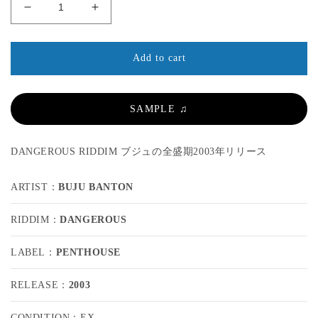
u
d
d
D
I
l
a
a
e
n
l
l
a
c
c
r
r
r
Add to cart
p
e
e
r
a
a
s
s
i
SAMPLE ♫
e
e
c
q
q
e
u
u
DANGEROUS RIDDIM ブジュの全盛期2003年リリース
a
a
n
n
ARTIST：
BUJU BANTON
t
t
i
i
RIDDIM：
DANGEROUS
t
t
y
y
f
f
LABEL：
PENTHOUSE
o
o
r
r
RELEASE：
2003
B
B
U
U
CONDITION：EX-