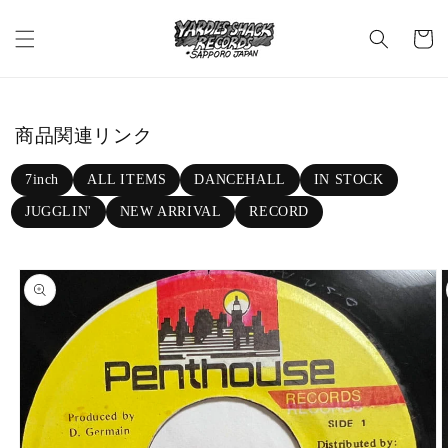
Skip to c
C
ontent
a
rt
商品関連リンク
7inch
ALL ITEMS
DANCEHALL
IN STOCK
JUGGLIN'
NEW ARRIVAL
RECORD
Skip to p
roduct in
formatio
n