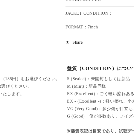
B
B
M
M
JACKET CONDITION：
A
A
R
R
FORMAT：7inch
L
L
E
E
Y
Y
Share
/
/
L
L
O
O
N
N
盤質（CONDITION）につい
E
E
S
S
（185円）をお選びください。
S (Sealed)：未開封もしくは新品
O
O
をお選びください。
M (Mint)：新品同様
M
M
けいたします。
EX (Excellent)：ごく軽い擦
E
E
EX - (Excellent -)：軽
F
F
VG (Very Good)：多少傷が
E
E
E
E
G (Good)：傷が多数あり、ノイ
L
L
I
I
※盤質表記は目安であり、試聴デ