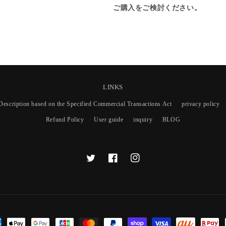
N
N
ご購入をご検討ください。
G
G
-
-
S
S
O
O
U
U
L
L
R
R
E
E
LINKS
B
B
Description based on the Specified Commercial Transactions Act
privacy policy
E
E
L
L
Refund Policy
User guide
inquiry
BLOG
T
F
I
w
a
n
i
c
s
t
e
t
t
b
a
e
o
g
r
o
r