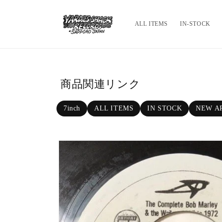
Skip to c
ontent
ALL ITEMS
IN-STOCK
商品関連リンク
7inch
ALL ITEMS
IN STOCK
NEW A
Skip to p
roduct in
formatio
n