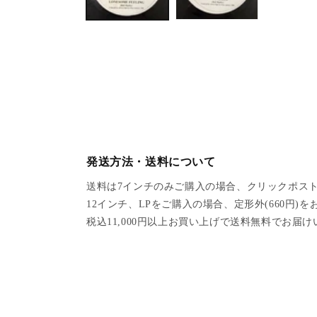
a
1
i
n
m
o
d
a
l
発送方法・送料について
送料は7インチのみご購入の場合、クリックポスト
12インチ、LPをご購入の場合、定形外(660円)
税込11,000円以上お買い上げで送料無料でお届