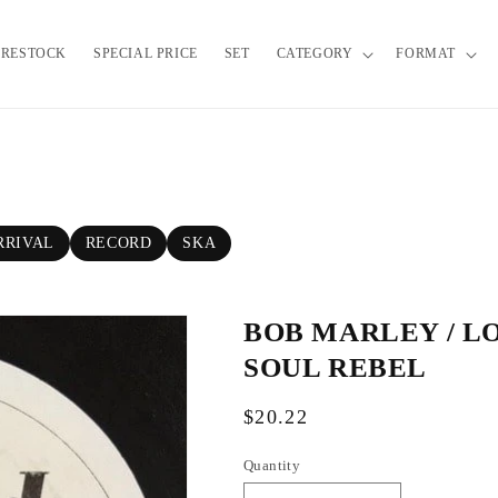
RESTOCK
SPECIAL PRICE
SET
CATEGORY
FORMAT
RRIVAL
RECORD
SKA
BOB MARLEY / L
SOUL REBEL
R
$20.22
e
Quantity
g