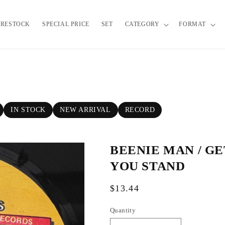
RESTOCK
SPECIAL PRICE
SET
CATEGORY
FORMAT
IN STOCK
NEW ARRIVAL
RECORD
BEENIE MAN / G
YOU STAND
R
$13.44
e
Quantity
g