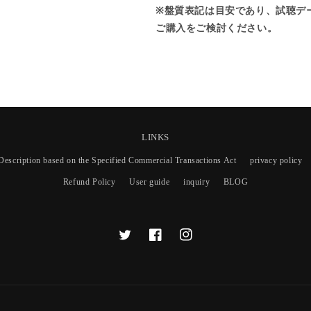
H
H
※盤質表記は目安であり、試聴デ
E
E
ご購入をご検討ください。
R
R
E
E
Y
Y
O
O
U
U
S
S
T
T
A
A
LINKS
N
N
Description based on the Specified Commercial Transactions Act
privacy policy
D
D
Refund Policy
User guide
inquiry
BLOG
T
F
I
w
a
n
i
c
s
t
e
t
t
b
a