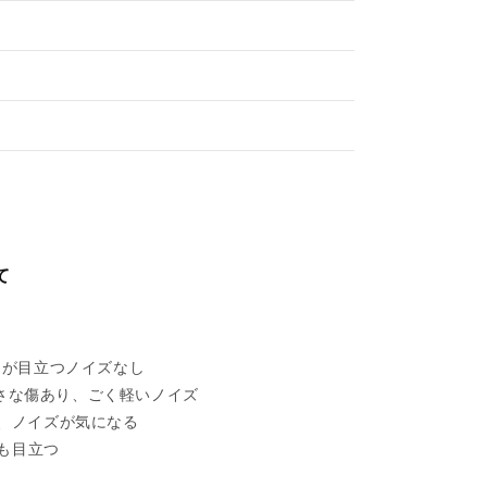
て
れあるが目立つノイズなし
い擦れ、小さな傷あり、ごく軽いノイズ
目立ち、ノイズが気になる
ズも目立つ