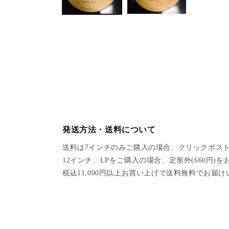
a
1
i
n
m
o
d
a
l
発送方法・送料について
送料は7インチのみご購入の場合、クリックポスト
12インチ、LPをご購入の場合、定形外(660円)
税込11,000円以上お買い上げで送料無料でお届