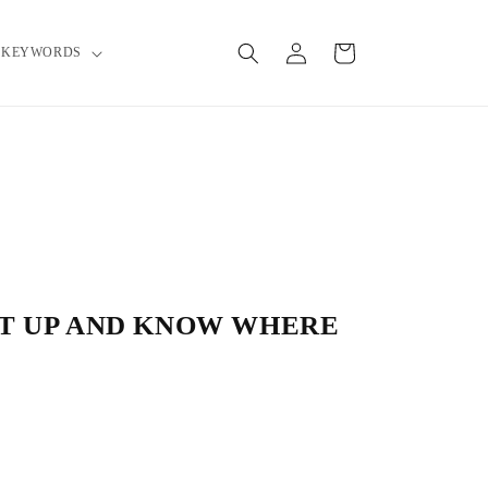
L
o
C
g
a
KEYWORDS
i
rt
n
ET UP AND KNOW WHERE