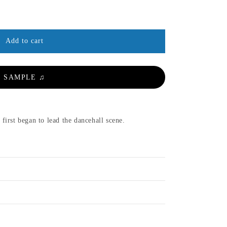
Add to cart
SAMPLE ♫
st began to lead the dancehall scene.