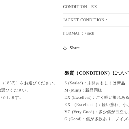
E
E
CONDITION：EX
N
N
I
I
JACKET CONDITION：
E
E
M
M
A
A
FORMAT：7inch
N
N
/
/
Share
G
G
E
E
T
T
U
U
盤質（CONDITION）につい
P
P
A
A
（185円）をお選びください。
S (Sealed)：未開封もしくは新品
N
N
をお選びください。
M (Mint)：新品同様
D
D
けいたします。
EX (Excellent)：ごく軽い擦
K
K
EX - (Excellent -)：軽
N
N
O
O
VG (Very Good)：多少傷が
W
W
G (Good)：傷が多数あり、ノイ
W
W