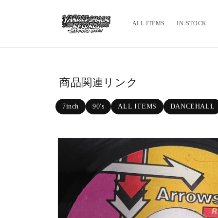
Skip to c
ontent
ALL ITEMS
IN-STOCK
商品関連リンク
7inch
90's
ALL ITEMS
DANCEHALL
Skip to p
roduct in
formatio
n