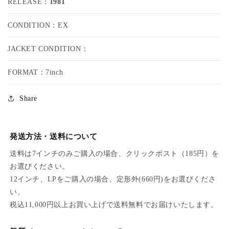
RELEASE：
1981
R
R
R
R
CONDITION：EX
I
I
N
N
G
G
JACKET CONDITION：
T
T
O
O
FORMAT：7inch
N
N
L
L
Share
E
E
V
V
Y
Y
/
/
発送方法・送料について
M
M
送料は7インチのみご購入の場合、クリックポスト（185円）を
Y
Y
W
W
お選びください。
O
O
12インチ、LPをご購入の場合、定形外(660円)をお選びくださ
M
M
い。
A
A
税込11,000円以上お買い上げで送料無料でお届けいたします。
N
N