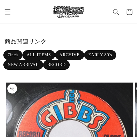
Skip to c
C
ontent
a
rt
商品関連リンク
7inch
ALL ITEMS
ARCHIVE
EARLY 80's
NEW ARRIVAL
RECORD
Skip to p
roduct in
formatio
n