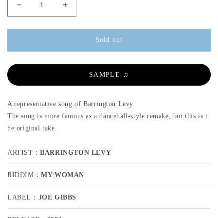
u
d
d
D
I
l
a
a
e
n
l
l
a
c
c
r
r
r
Sold out
p
e
e
r
a
a
s
s
i
SAMPLE ♫
e
e
c
q
q
e
u
u
A representative song of Barrington Levy.
a
a
The song is more famous as a dancehall-style remake, but this is t
n
n
he original take.
t
t
i
i
t
t
ARTIST：
BARRINGTON LEVY
y
y
f
f
RIDDIM：
MY WOMAN
o
o
r
r
LABEL：
JOE GIBBS
B
B
A
A