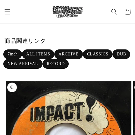
Skip to c
C
ontent
a
rt
商品関連リンク
7inch
ALL ITEMS
ARCHIVE
CLASSICS
DUB
NEW ARRIVAL
RECORD
Skip to p
roduct in
formatio
n