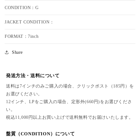
G
G
CONDITION：G
U
U
S
S
JACKET CONDITION：
T
T
U
U
S
S
FORMAT：7inch
P
P
A
A
Share
B
B
L
L
O
O
/
/
発送方法・送料について
J
J
送料は7インチのみご購入の場合、クリックポスト（185円）を
A
A
お選びください。
V
V
A
A
12インチ、LPをご購入の場合、定形外(660円)をお選びくださ
い。
税込11,000円以上お買い上げで送料無料でお届けいたします。
盤質（CONDITION）について